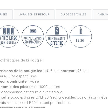
RISÉS
LIVRAISON ET RETOUR
GUIDE DES TAILLES
AMBIA
ctéristiques de la bougie :
nsions de la bougie led : Ø
15 cm
; hauteur :
25 cm
ère
: Cire aspect lisse
eur dominante :
ivoire
nomie des piles :
+ de 1000 heures
élécommande est fournie avec sa pile.
 cette bougie, 3 piles D/LR20 (rechargeables ou non) sont néce
ntion :
Les piles LR20 ne sont pas incluses.
tateur secteur en option.