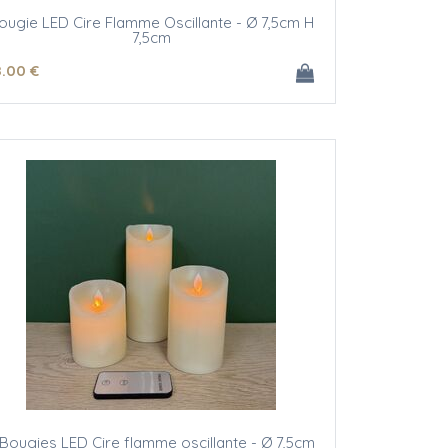
ougie LED Cire Flamme Oscillante - Ø 7,5cm H
7,5cm
8
.00
€
 Bougies LED Cire flamme oscillante - Ø 7,5cm