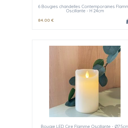
6 Bougies chandelles Contemporaines Flam
Oscillante - H 24cm
84
.00
€
Bougie LED Cire Flamme Oscillante - Ø7,5c