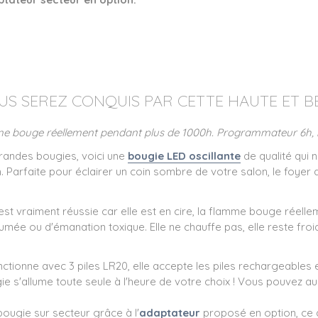
US SEREZ CONQUIS PAR CETTE HAUTE ET BE
lamme bouge réellement pendant plus de 1000h. Programmateur 6h, 
grandes bougies, voici une
bougie LED oscillante
de qualité qui 
. Parfaite pour éclairer un coin sombre de votre salon, le foyer
st vraiment réussie car elle est en cire, la flamme bouge réelle
umée ou d'émanation toxique. Elle ne chauffe pas, elle reste froid
nctionne avec 3 piles LR20, elle accepte les piles rechargeables 
gie s'allume toute seule à l'heure de votre choix ! Vous pouvez au
 bougie sur secteur grâce à l'
adaptateur
proposé en option, ce qu