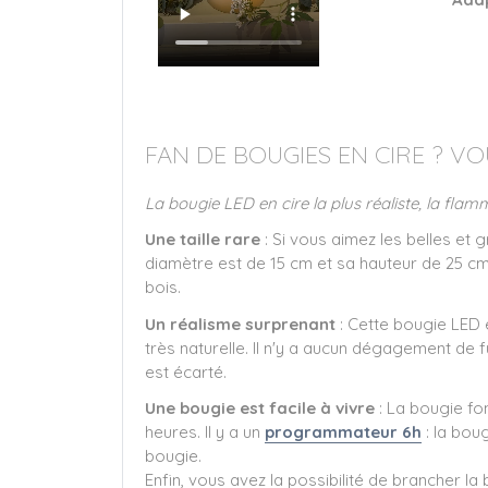
FAN DE BOUGIES EN CIRE ? VO
La bougie LED en cire la plus réaliste, la f
Une taille rare
: Si vous aimez les belles et 
diamètre est de 15 cm et sa hauteur de 25 cm
bois.
Un réalisme surprenant
: Cette bougie LED e
très naturelle. Il n'y a aucun dégagement de f
est écarté.
Une bougie est facile à vivre
: La bougie fo
heures. Il y a un
programmateur 6h
: la bou
bougie.
Enfin, vous avez la possibilité de brancher la