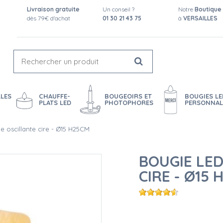
Livraison gratuite
Un conseil ?
Notre
Boutique
dès 79€ d'achat
01 30 21 43 75
à
VERSAILLES
LES
CHAUFFE-
BOUGEOIRS ET
BOUGIES LE
PLATS LED
PHOTOPHORES
PERSONNAL
 oscillante cire - Ø15 H25CM
BOUGIE LE
CIRE - Ø15