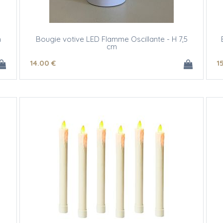
m
Bougie votive LED Flamme Oscillante - H 7,5
cm
14
.00
€
1