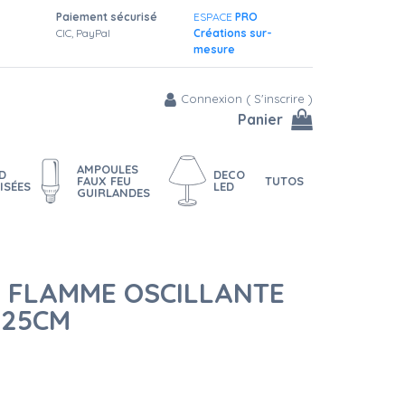
Paiement sécurisé
ESPACE
PRO
CIC, PayPal
Créations sur-
mesure
Connexion
(
S'inscrire
)
Panier
AMPOULES
D
DECO
FAUX FEU
TUTOS
ISÉES
LED
GUIRLANDES
D FLAMME OSCILLANTE
 H25CM