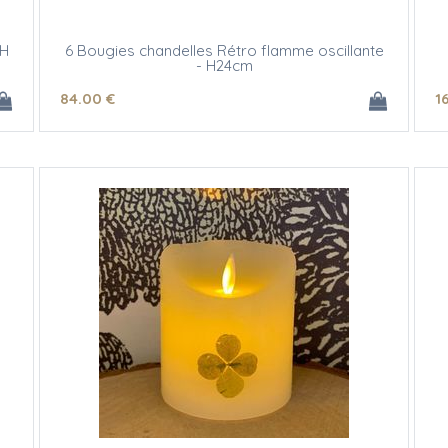
 H
6 Bougies chandelles Rétro flamme oscillante
- H24cm
84
.00
€
1