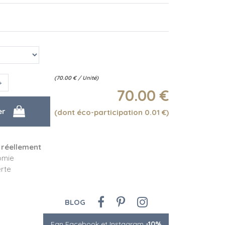
(
70.00
€
/ Unité)
70
.00
€
(dont éco-participation 0.01
€
)
 réellement
omie
rte
BLOG
Fan Facebook et Instagram
-10%