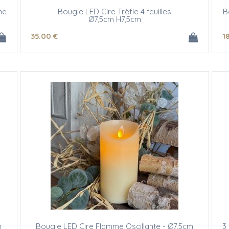
me
Bougie LED Cire Trèfle 4 feuilles
B
Ø7,5cm H7,5cm
35
.00
€
1
m
Bougie LED Cire Flamme Oscillante - Ø7,5cm
3