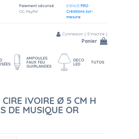
Paiement sécurisé
ESPACE
PRO
CIC, PayPal
Créations sur-
mesure
Connexion
(
S'inscrire
)
Panier
AMPOULES
D
DECO
FAUX FEU
TUTOS
ISÉES
LED
GUIRLANDES
 CIRE IVOIRE Ø 5 CM H
ES DE MUSIQUE OR