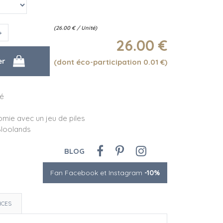
(
26.00
€
/ Unité)
26
.00
€
(dont éco-participation 0.01
€
)
té
mie avec un jeu de piles
Bloolands
BLOG
Fan Facebook et Instagram
-10%
NCES