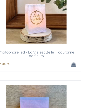
Photophore led - La Vie est Belle + couronne
de fleurs
7
.00
€